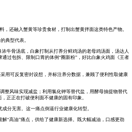
实料，还融入蟹黄等珍贵食材，打制出蟹黄拌面这类特色产物。
异的典型代表。
鼻浓牛骨汤底，白象打制从打养分鲜鸡汤的老母鸡汤面，汤达人
通过包拆、限制口胃的体例“圈新粉”，好比白象火鸡面《王者
还采用可反复密封设想，并标注养分数据，兼顾了便利性取健康
等调整风味实现减盐；利用氯化钾等替代盐，用酵母抽提物替代
面，正正在打破便利面不健康的固有印象。
忧成分无害。这一痛点倒逼行业健康化转型。
解“高油”痛点，供给了健康新选择。既大幅减油，口感更劲