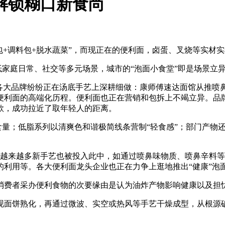
解锁糊口新食尚
+调料包+脱水蔬菜”，而现正在的便利面，卤蛋、叉烧等实材
家庭日常、社交等多元场景，城市的“泡面小食堂”即是场景立
大品牌纷纷正在汤底手艺上深耕细做：康师傅速达面馆从推喷
便利面的高端化历程。便利面也正在营销和包拆上不竭立异。品牌
款，成功拉近了取年轻人的距离。
食量；低脂系列以清爽色和谐极简线条营制“轻食感”；部门产物
，越来越多新手艺也被投入此中，如通过喷鼻味物质、喷鼻辛料
的利用等。各大便利面龙头企业也正在力争上逛地推出“健康”泡
消费者采办便利食物的次要缘由是认为油炸产物影响健康以及担
面饼熟化，再通过微波、实空或热风等手艺干燥成型，从根源破