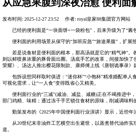
从应急果腹到深夜治愈 便利面
发布时间: 2025-12-27 23:52 作者: royal皇家88集团官方网站
已经的便利面是“一块面饼+一袋粉包”，后来升级为了“酱包
便利面的利用场景从保守的“加班应急”“旅途果腹”，扩展抵
若是说食材是便利面的根本，那高汤就是它的“精气神”。各
则以鲜喷鼻浓重的豚骨面出圈。汤底手艺的改革，间接加快了
荣耀》、汤达人推出樱花限制款、康师傅上线《唐朝诡事录》
包拆设想同样取时俱进：“迷你杯”“小饱杯”精准婚配单人
可视化需求，让“一人食”变得既省心又精美。
便利面行业的“三减”(减油、减盐、减糖)正在不竭推进中
部门鸡精、味精；通过冻干手艺锁住食材的原味，削减调味料
勤策发布的《2025年中国便利面行业演讲》显示，近些年
从20世纪末非油炸工艺横空出生避世，以蒸煮替代油炸实现
道。