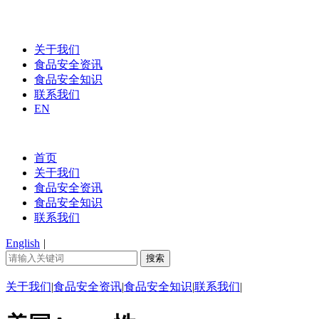
关于我们
食品安全资讯
食品安全知识
联系我们
EN
首页
关于我们
食品安全资讯
食品安全知识
联系我们
English
|
关于我们
|
食品安全资讯
|
食品安全知识
|
联系我们
|