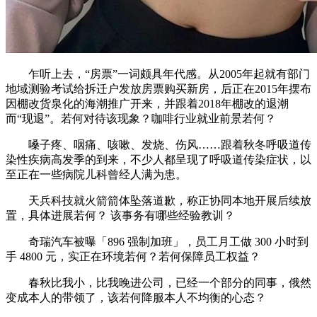
乍听上去，“房票”一词颇具年代感。从2005年起就有部门
地域测验考试给拆迁户发放房票购买新房，后正在2015年摆布
因棚改货泉化的海潮推广开来，并跟着2018年棚改的退潮
而“现退”。若何对待该现象？咖啡行业就业前景若何？
嗓子疼、咽痛、咳嗽、发烧、伤风……跟着秋冬呼吸道传
染性疾病高发季的到来，不少人都呈现了呼吸道传染症状，以
至正在一些病院儿科曾经人满为患。
天兵科技就火箭箭体坠落道歉，称正协同本地开展后续放
置，具体进展若何？ 该事务有哪些经验教训？
奇瑞汽车被曝「896 强制加班」，员工月工做 300 小时到
手 4800 元，实正在环境若何？若何保障员工权益？
春秋比我小，比我晚进公司，已经一个部分的同事，俄然
变成本人的带领了，该若何降服本人不均衡的心态？