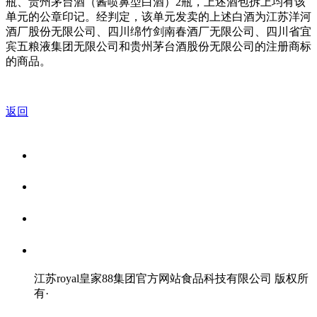
瓶、贵州茅台酒（酱喷鼻型白酒）2瓶，上述酒包拆上均有该
单元的公章印记。经判定，该单元发卖的上述白酒为江苏洋河
酒厂股份无限公司、四川绵竹剑南春酒厂无限公司、四川省宜
宾五粮液集团无限公司和贵州茅台酒股份无限公司的注册商标
的商品。
返回
关于我们
食品安全资讯
食品安全知识
联系我们
江苏royal皇家88集团官方网站食品科技有限公司 版权所
有
·
网站地图