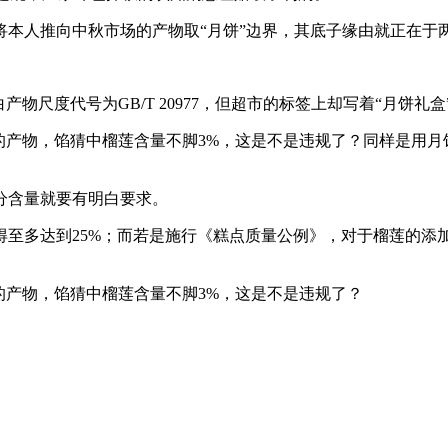
人推向中秋市场的产物取“月饼”边界，其底子缘由就正在于
度代号为GB/T 20977，但超市的标签上却写着“月饼礼盒
产物，馅猜中榴莲含量不脚3%，这是不是违规了？同样是用月
含量就要有明白要求。
达到25%；而若是施行《糕点质量公例》，对于榴莲的添加量
产物，馅猜中榴莲含量不脚3%，这是不是违规了？