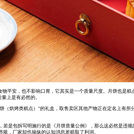
物平安，也不影响口胃，它其实是一个质量尺度。月饼也是糕点
质量上是有必然的。
（烘烤类糕点）”的礼盒，取售卖区其他产物正在定名上有所
，若是包拆写明施行的是《月饼质量公例》，那么这必然是违规
不违规，厂家却也操纵的认知消息差赔取了利润。