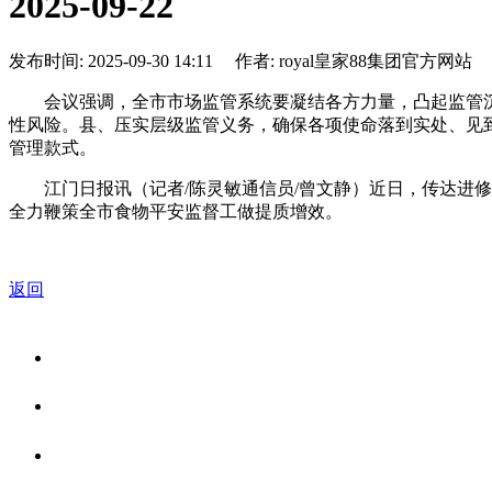
2025-09-22
发布时间: 2025-09-30 14:11 作者: royal皇家88集团官方网站
会议强调，全市市场监管系统要凝结各方力量，凸起监管沉
性风险。县、压实层级监管义务，确保各项使命落到实处、见
管理款式。
江门日报讯（记者/陈灵敏通信员/曾文静）近日，传达进修
全力鞭策全市食物平安监督工做提质增效。
返回
关于我们
食品安全资讯
食品安全知识