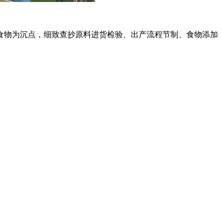
物为沉点，细致查抄原料进货检验、出产流程节制、食物添加