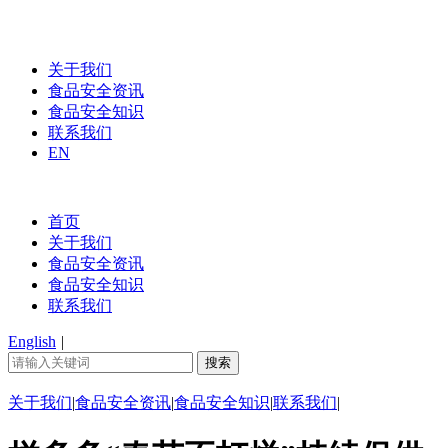
关于我们
食品安全资讯
食品安全知识
联系我们
EN
首页
关于我们
食品安全资讯
食品安全知识
联系我们
English
|
关于我们
|
食品安全资讯
|
食品安全知识
|
联系我们
|