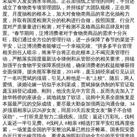
未成年人发卖酒水等商品。正在加强线上管理的同时，平台还
成立了食物类专项管理团队，并持续扩大团队规模，正在周
度、月度抽检的根本上，加大对食物类商品的常态化抽检力
度，并取有国度检测天分的机构进行合做，按照国度、行业尺
度对产质量量进行检测，对于检测不及格商品和店肆及时措
置。“春节期间，泛博消费者对于食物类商品的需求十分兴
旺，我们通过全方位的管理行动，进一步保障了春节的菜篮子
平安，让泛博消费者能够过一个幸福完竣、”拼多多平台管理
相关担任人暗示，将来平台将正在此根本上不竭完美管理行
动，严酷落实国度最新法令律例和从管部分的相关要求，持续
加强平台食物平安保障系统扶植，确保消费者的权益能够获得
全面保障。据央视军事报道，2014年，庞玉娟经亲戚引见认识
了一名叫贾斌的须眉，引见人称他是一名“上校”。随后，两人
爱情、谈婚论嫁一切似乎水到渠成，贾斌操纵伪制的军官证取
庞玉娟登记成婚。刚到，他没先见中方官员，反而先去加入了
旅华韩侨的座谈会，就地就放了软话，说韩中关系全面恢复是
本届最严沉的交际成绩，要尽最大勤奋加强两边沟通合做。34
岁须眉相亲认识26岁女友，同居10天后发觉女友“脑子不合错
误劲”，一打听竟是智力二级残疾。法院：返还1万彩礼，伐柯
人返还一半引见费。#伐柯人 #相亲 #精选打算平安红线再度收
紧，一场笼盖全国的平安整治风暴已然拉开帷幕。国务院安委
办近日发出峻厉指令，要求各地即刻启动全方位的平安现患排