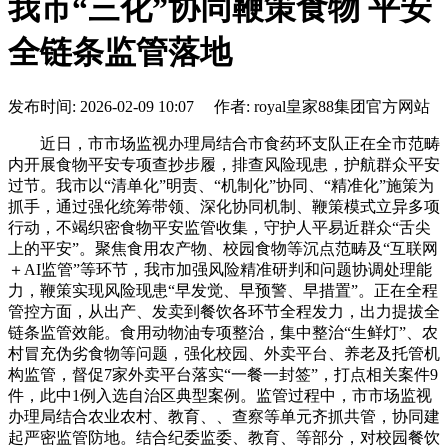
我市“三化”协同鞭策食物 平安
全链条监管落地
发布时间: 2026-02-09 10:07 作者: royal皇家88集团官方网站
近日，市市场监视办理局结合市食药环支队正在全市范畴
内开展食物平安专项查抄步履，排查风险现患，护航群众平安
过节。我市以“清单化”明责、“机制化”协同、“精准化”施策为
抓手，通过强化统筹带领、深化协同机制、鞭策模式立异多项
行动，不竭织密食物平安监管收集，守护人平易近群众“舌尖
上的平安”。聚焦食用农产物、校园食物等沉点范畴及“互联网
＋AI监管”等环节，我市加强风险精准研判和问题协调处理能
力，鞭策实现风险现患“早发觉、早预警、早措置”。正在全程
管控方面，从出产、发卖到餐饮各环节全程发力，出力提拔全
链条监管效能。食用动物油专项整治，集中整治“生鲜灯”、农
村冒充伪劣食物等问题，强化校园、外卖平台、养老及托管机
构监管，督促7家外卖平台落实“一餐一封签”，打点相关案件9
件，此中1例入选自治区典型案例。监管过程中，市市场监视
办理局结合农业农村、教育、、查察等单元齐抓共管，协同建
起严密监管防地。结合纪委监委、教育、等部分，对校园餐饮