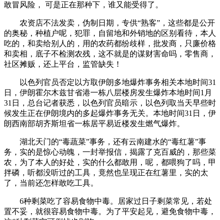
敢冒风险， 可是正在那种下，谁又能受得了。
农资店不法发卖，伪制日期，专供“熟客”，这些都是公开
的奥秘，种植户呢，犯罪，自留地和外销地的区别看待，本人
吃的，和卖给别人的，用的农药都纷歧样，批发商，只廉价格
和卖相，底子不检测农残，这不就是的谋财害命吗，零售商，
社区摊贩，还上平台，监管缺失！
以色列官员否定以方取伊朗多地爆炸事务相关本地时间31
日，伊朗霍尔木兹甘省港一栋八层楼房发生爆炸本地时间1月
31日，总台记者获悉，以色列官员暗示，以色列取当天早些时
候发生正在伊朗境内的多起爆炸事务无关。本地时间31日，伊
朗西南部胡齐斯坦省一栋居平易近楼发生燃气爆炸。
湖北天门的“毒蔬菜”事务，还有云南建水的“毒红薯”事
务，实的是惊心动魄，一封举报信，揭露了克百威的，那些菜
农，为了本人的好处，实的什么都敢用，呢，都喂狗了吗，甲
拌磷，听都没听过的工具，竟然也呈现正在红薯里，实的太
了，当前还怎样敢吃工具。
6种剩菜吃了容易食物中毒。居家过日子剩菜常见，若处
置不妥，就很容易食物中毒。为了平安起见，避免食物中毒，