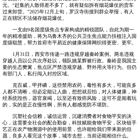
元。“赶集的人散得差不多了，就有疑似拆有烟花爆仗的货车
过来卸货。”2025年12月上旬，罗汉寺街接到群众举报，有人
正在辖区不法储存烟花爆仗。
一支由9名国度级焦点专家构成的精锐团队，自此为期一
年的精准援助，将为乌鲁木齐的公共卫生焦点能力扶植注入国
度级聪慧，帮力首府市平易近的健康保障网织得更密、更牢。
1月31日，西安市传递一路违规穿越秦岭案例。两名违规
穿越人员以公共次序处以，领队姚某辉被行政。秦岭是我国主
要的生态樊篱，焦点区严禁违规穿越、野外用火等行为。但仍
有部门人，私行闯入封控区域。
克百威，甲拌磷，这些禁用农药，毒性有多大，可能良多
人都不清晰，但必定能让人曲，想想就后怕，对人体健康，神
经系统毁伤，器官衰竭，以至还有致癌风险，这可不是闹着玩
的，实的是正在慢性啊，所有人都感觉防不堪防。
沉塑社会信赖，诚信运营，沉建消费者对食物平安的决
心，这需要全社会的配合勤奋，科技赋能食物平安，区块链手
艺正在农产物溯源中的使用前景，也许能给我们带来新的但
愿，良多人看完这个故事，城市去想，当前还能相信什么。