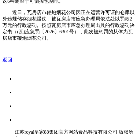
这6种剩菜宁可倒掉也别吃。
近日，瓦房店市鞭炮烟花公司因正在运营许可证的仓库以
外违规储存烟花爆仗，被瓦房店市应急办理局依法处以罚款2
万元的行政惩罚。按照瓦房店市应急办理局出具的行政惩罚决
定书（(瓦)应急罚〔2026〕6301号），此次被惩罚的从体为瓦
房店市鞭炮烟花公司。
返回
关于我们
食品安全资讯
食品安全知识
联系我们
江苏royal皇家88集团官方网站食品科技有限公司 版权所