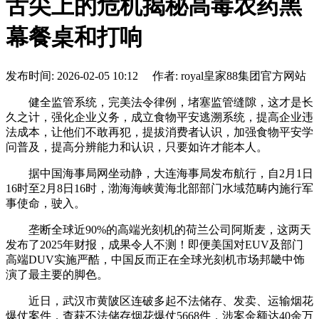
舌尖上的危机揭秘高毒农药黑
幕餐桌和打响
发布时间: 2026-02-05 10:12 作者: royal皇家88集团官方网站
健全监管系统，完美法令律例，堵塞监管缝隙，这才是长
久之计，强化企业义务，成立食物平安逃溯系统，提高企业违
法成本，让他们不敢再犯，提拔消费者认识，加强食物平安学
问普及，提高分辨能力和认识，只要如许才能本人。
据中国海事局网坐动静，大连海事局发布航行，自2月1日
16时至2月8日16时，渤海海峡黄海北部部门水域范畴内施行军
事使命，驶入。
垄断全球近90%的高端光刻机的荷兰公司阿斯麦，这两天
发布了2025年财报，成果令人不测！即便美国对EUV及部门
高端DUV实施严酷，中国反而正在全球光刻机市场邦畿中饰
演了最主要的脚色。
近日，武汉市黄陂区连破多起不法储存、发卖、运输烟花
爆仗案件，查获不法储存烟花爆仗5668件，涉案金额达40余万