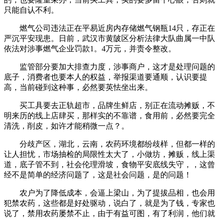
只能自认不利。
燃气公司违法正在平易近房内存储燃气钢瓶14只，存正在
严沉平安现患。日前，武汉市黄陂区分析法律大队曲属一中队
依法对涉事燃气企业罚款1。4万元，并责令整改。
监管部分要加大排查力度，涉事商户，这才是处理问题的
底子，消费者也要本人的权益，举报渠道要通顺，认识要提
高，当前碰到这种事，必然要英怯坐出来。
买工具要去正轨超市，品牌生鲜店，别正在流动摊贩，不
明来历的线上店肆买，那样实的不靠谱，食用前，必然要完全
清洗，削皮，如许才能稍微一点？。
分歧产区，湖北，云南，农药环境都纷歧样，但都一样的
让人担忧，市场抽检的局限性太大了，小做坊，摊贩，线上渠
道，底子管不到，社会伦理滑坡，食物平安底线失守，，这曾
经不是简单的经济问题了，这是社会问题，是的问题！
农户为了降低成本，会逼上梁山，为了提拔品相，也会用
犯禁农药，这些都是好处驱动，说白了，就是为了钱，专家也
说了，禁用农药屡禁不止，由于有益可图，有了利润，他们就