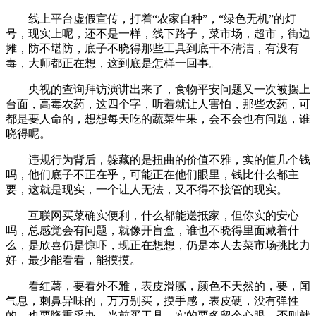
线上平台虚假宣传，打着“农家自种”，“绿色无机”的灯
号，现实上呢，还不是一样，线下路子，菜市场，超市，街边
摊，防不堪防，底子不晓得那些工具到底干不清洁，有没有
毒，大师都正在想，这到底是怎样一回事。
央视的查询拜访演讲出来了，食物平安问题又一次被摆上
台面，高毒农药，这四个字，听着就让人害怕，那些农药，可
都是要人命的，想想每天吃的蔬菜生果，会不会也有问题，谁
晓得呢。
违规行为背后，躲藏的是扭曲的价值不雅，实的值几个钱
吗，他们底子不正在乎，可能正在他们眼里，钱比什么都主
要，这就是现实，一个让人无法，又不得不接管的现实。
互联网买菜确实便利，什么都能送抵家，但你实的安心
吗，总感觉会有问题，就像开盲盒，谁也不晓得里面藏着什
么，是欣喜仍是惊吓，现正在想想，仍是本人去菜市场挑比力
好，最少能看看，能摸摸。
看红薯，要看外不雅，表皮滑腻，颜色不天然的，要，闻
气息，刺鼻异味的，万万别买，摸手感，表皮硬，没有弹性
的，也要隆重采办，当前买工具，实的要多留个心眼，否则就