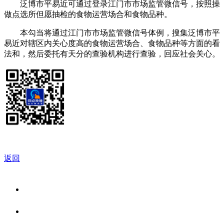
泛博市平易近可通过登录江门市市场监管微信号，按照操
做点选所但愿抽检的食物运营场合和食物品种。
本勾当将通过江门市市场监管微信号体例，搜集泛博市平
易近对辖区内关心度高的食物运营场合、食物品种等方面的看
法和，然后委托有天分的查验机构进行查验，回应社会关心。
返回
关于我们
食品安全资讯