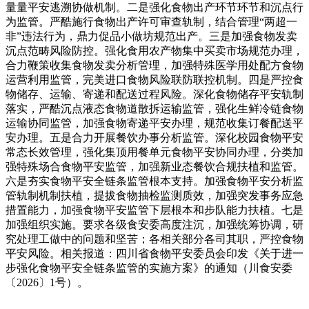
量量平安逃溯协做机制。二是强化食物出产环节环节和沉点行
为监管。严酷施行食物出产许可审查轨制，结合管理“两超一
非”违法行为，鼎力促品小做坊规范出产。三是加强食物发卖
沉点范畴风险防控。强化食用农产物集中买卖市场规范办理，
合力鞭策收集食物发卖分析管理，加强特殊医学用处配方食物
运营利用监管，完美进口食物风险联防联控机制。四是严控食
物储存、运输、寄递和配送过程风险。深化食物储存平安轨制
落实，严酷沉点液态食物道散拆运输监管，强化生鲜冷链食物
运输协同监管，加强食物寄递平安办理，规范收集订餐配送平
安办理。五是合力开展餐饮办事分析监管。深化校园食物平安
常态长效管理，强化集顶用餐单元食物平安协同办理，分类加
强特殊场合食物平安监管，加强新业态餐饮合规扶植和监管。
六是夯实食物平安全链条监管根本支持。加强食物平安分析监
管轨制机制扶植，提拔食物抽检监测质效，加强突发事务应急
措置能力，加强食物平安监管下层根本和步队能力扶植。七是
加强组织实施。要求各级食安委高度注沉，加强统筹协调，研
究处理工做中的问题和坚苦；各相关部分各司其职，严控食物
平安风险。相关报道：四川省食物平安委员会印发《关于进一
步强化食物平安全链条监管的实施方案》的通知（川食安委
〔2026〕1号）。