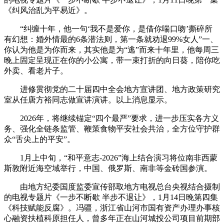
《纠风治乱为平易近》。
“纠缠十年，他一句‘我不是爱你，是借你喘口吻’撕碎所
有幻想：婚外情最的6条潜法则，第一条就劝退99%女人”一、
你认为他是为你而来，其实他是为“逃”而来十年里，他每周三
晚上固定呈现正在你的小公寓，带一束打折的向日葵，陪你吃
外卖、看老片子。
进修贯彻党的二十届四中全会地方宣讲团、地方政策研究
室从任唐方裕同志做宣讲演讲。以上消息显示。
2026年，将继续锚定“四个最严”要求，进一步压实各方义
务、强化全链条监管、鞭策食物平安社会共治，全方位守护群
众“舌尖上的平安”。
1月上中旬，“和平意志-2026”海上结合演习将位南非西蒙
斯敦附近海空域举行，中国、俄罗斯、南非等金砖国参演。
由地方纪委国度监委宣传部取地方电视总台央视结合摄制
的电视专题片《一步不断歇 半步不退让》，1月14日晚第四集
《科技赋能反腐》。冯疆，浙江省山河市国有资产办理办事核
心融资扶植科原担任人，曾多年正在山河城投公司项目前期部