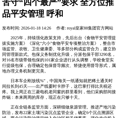
苦守“四个最严”要求 全方位推
品平安管理 呼和
发布时间: 2026-01-18 14:26 作者: royal皇家88集团官方网站
2025年，持续强化政策支持，先后出台《食物平安管理提
拔实施方案》《深化“六小”食物平安专项整治方案》，整合市
场监管、农牧、卫生健康委、等多部分构成监管合力，建立协
同管理新款式。包保义务制优化升级，分派包保干部3290名，
对16名市级带领包保的101家企业进行从头调整，学校食堂实
行提级包保，合理确定包保督导频次、矫捷使用督导形式，属
地办理义务机制更完美。
日本车企刚放线%”，中国海关一纸通知就把稀土通关时
间拉长到45天——出产线霎时卡脖子，这巴掌打得比关税还
疼。我上周正在三菱电机老同窗的群里看到，他们采购部间接
炸锅：本来两周的库存，现正在只够十天。
正在全链条监管方面，深耕细做泉源管理。推进产地污染
防治，发布22家土壤污染沉点监管企业，确定6个沉点溯源区