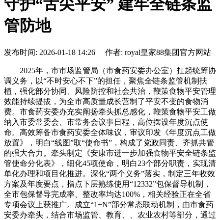
守护“舌尖平安” 建牢全链条监
管防地
发布时间: 2026-01-18 14:26 作者: royal皇家88集团官方网站
2025年，市市场监管局（市食药安委办公室）扛起统筹协
调义务，以“不时安心不下”的担任，聚焦全链条监管机制扶
植，强化部分协同、风险防控和社会共治，鞭策食物平安管理
效能持续提拔，为全市高质量成长营制了平安不变的食物消
费。市食药安委办充实阐扬牵头抓总感化，鞭策食物平安工做
纳入市委常委会、市常务会议事日程，高位摆设年度沉点使
命。高效筹备市食药安委全体味议，审议印发《年度沉点工做
放置》，明白“线图”取“使命书”，构成了党政同责、齐抓共管
的强大合力。牵头制定《安康市进一步加强食物平安全链条监
管使命分化表》，细化45项使命，明白23个部分职责，实现清
单化办理和项目化推进。深化“两个义务”落实，制定三年收效
方案及年度要点，指点下层熟练使用“12332”包保督导机制，
全市包保督导完成率、整改率均达100%，相关经验正在全省
专项会议上获推广。成立“1+N”部分常态联动机制，由市食药
安委办牵头，结合市场监管、教育、、农业农村等部分，通过