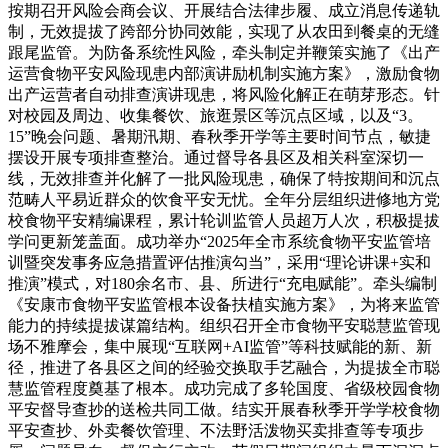
按期召开风险会商会议、开展结合法律步履、成立消息传递轨
制，无效提拔了跨部分协同效能，实现了从农田到餐桌的无缝
跟尾监管。为防备系统性风险，牵头制定并鞭策实施了《出产
运营食物平安风险现患内部演讲励机制实施方案》，激励食物
出产运营者自动排查演讲现患，将风险化解正在萌芽形态。针
对校园及周边、收集餐饮、旅逛景区等沉点区域，以及“3。
15”晚会问题、暑期汛期、春秋季开学等主要时间节点，敏捷
摆设开展专项排查整治。通过督导各县区及相关科室深切一
线，无效排查并化解了一批风险现患，确保了特按期间和沉点
范畴人平易近群众的饮食平安无忧。全年分层组织进修地方党
校食物平安精编课程，累计轮训监管人员超万人次，积极提拔
学问更新笼盖面。成功举办“2025年全市系统食物平安监管培
训暨突发事务应急措置评估推演勾当”，采用“理论讲课+实和
推演”模式，对180余名市、县、所进行“充电赋能”。牵头编制
《安康市食物平安监管根本设备扶植实施方案》，为将来监管
能力的持续提拔谋篇结构。组织召开全市食物平安聪慧监管现
场不雅摩会，集中展现“互联网+AI监管”等科技赋能的新、新
径，推进了各县区之间的经验交换取手艺融合，为提拔全市聪
慧监管程度奠基了根本。成功完成了多轮国度、省级校园食物
平安督导查抄的送检共同工做。结实开展春秋季开学学校食物
平安查抄、外卖餐饮管理、不法野活泼物买卖排查等专项步