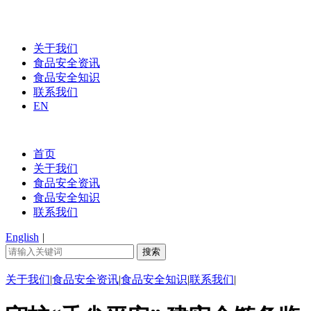
关于我们
食品安全资讯
食品安全知识
联系我们
EN
首页
关于我们
食品安全资讯
食品安全知识
联系我们
English
|
关于我们
|
食品安全资讯
|
食品安全知识
|
联系我们
|