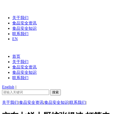
关于我们
食品安全资讯
食品安全知识
联系我们
EN
首页
关于我们
食品安全资讯
食品安全知识
联系我们
English
|
关于我们
|
食品安全资讯
|
食品安全知识
|
联系我们
|