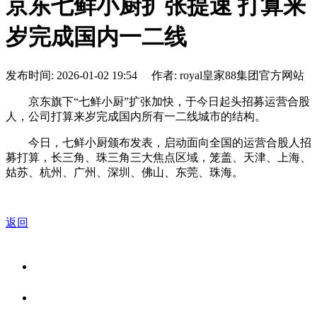
京东七鲜小厨扩张提速 打算来
岁完成国内一二线
发布时间: 2026-01-02 19:54 作者: royal皇家88集团官方网站
京东旗下“七鲜小厨”扩张加快，于今日起头招募运营合股
人，公司打算来岁完成国内所有一二线城市的结构。
今日，七鲜小厨颁布发表，启动面向全国的运营合股人招
募打算，长三角、珠三角三大焦点区域，笼盖、天津、上海、
姑苏、杭州、广州、深圳、佛山、东莞、珠海。
返回
关于我们
食品安全资讯