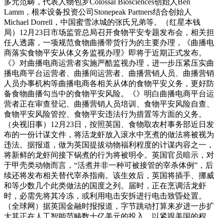
多元范畴，代表人物包罗Colossal Biosciences创始人Ben
Lamm，根本设备投资公司Stonepeak Partners结合创始人
Michael Dorrell，中国蜜雪冰城的张氏兄弟等。（红星本钱
局）12月23日市场监管总局召开食物平安专题发布会，相关担
任人透露，一项规范食物曲播带货行为的主要办理，《曲播电
商落实食物平安从体义务监视办理》即将于近期正式发布。
《》对曲播电商运营者实施严酷监视办理，进一步压紧压实曲
播电商平台运营者、曲播间运营者、曲播营销人员、曲播营销
人员办事机构等曲播电商各相关从体的食物平安义务，更好防
备食物曲播勾当中的食物平安风险。《》明白曲播电商平台运
营者正在审查登记、曲播营销人员培训、食物平安风险自查、
食物平安风险管控、食物平安违法行为措置等方面的义务。
（央视旧事）12月23日，按照英国、食物取农村事务部近日发
布的一份计谋文件，将活龙虾放入滚水中烹煮的做法将被视为
违法。据报道，做为英国提拔动物福利程度的计谋内容之一，
将新鲜的龙虾间接下锅煮的行为将被明令。英国官员暗示，对
于甲壳类动物而言，“活煮并非一种可被接管的宰杀体例”，后
续还将发布相关替代宰杀指南。该生效后，英国将插手、挪威
和等少数几个此类做法的国度之列。届时，正在烹调活龙虾
时，必需先将其冷冻，或利用电击安拆进行电击致昏处置。
（全球网）据英国金融时报报道，字节跳动打算来岁进一步扩
大其正在人工智能范畴数十亿美元的投入，以紧跟美国的程