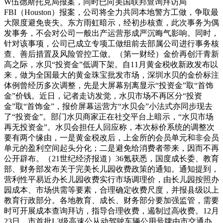
W伍德斯托克局报案，同时已向美国联邦查询拜访局
FBI（Houston）报案，公司将全力共同本地警方工做，争取最
大限度避免丧失。东方雨虹暗示，经初步核查，此次事务为偶
发事务，不会对公司一般出产运营形成严沉晦气影响。同时，
针对该事项，公司已成立专项工做组前去部属公司进行事务核
查、善后措置及风险管控工做。（第一财经）金价再创汗青新
高之际，水贝“投资金”低调下架。自11月黄金税收新政发布以
来，做为全国最大的黄金珠宝批发市场，深圳水贝的金价标注
体例曾经历多次调整，先是大屏幕别离显示“投资金”取“首饰
金”价钱。近日，记者走访发觉，水贝市场不再区分“投资
金”取“首饰金”，报价屏幕运营方“水贝会”小法式亦同步现去
了“投资金”。部门水贝商家正在社交平台上暗示，“水贝市场
再无投资金”。水贝会担任人回应称，本次标价系统的调整次
要有两个缘由，一是黄金税改后，上金所的会员单元和非会员
单元的盈利空间起头分化；二是避免给消费者带来，因而不再
公开辟布。（21世纪经济报道）36氪获悉，国度成长委、教育
部、财务部发布关于完美长儿园收费政策的通知。通知提到，
营利性平易近办长儿园收费实行市场调理价，由长儿园按照办
园成本、市场供需等要素，合理确定收费尺度，并报县级以上
教育行政部分。各地教育、成长、财务部分要加强监管，需要
时可开展成本查询拜访，指导合理收费，遏制过高收费。12月
23日，市首批L3级高速公从动驾驶车辆公用号牌由市交通办