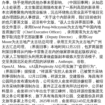
办事。快手使用的其他办事未受影响。（中国旧事网）从知恋
人士处获悉，太古集团近期颁布发表了一系列高层的新录用，
本次调整聚焦内地营业板块，沉点环绕焦点营业及环节项目完
成办理团队的人事摆设。“关于这个内部录用，我们目前收到
的也只要英文版，还没有中文版。”该人士告诉界面旧事。该
份文件显示，录用David Poraj-Wilczynski为太古地产中国内地
首席施行官（Chief Executive Officer），录用黄瑛为太古地产
数字取消息手艺部副董事（Deputy Director），录用Guy
Moore为太古地产太古坊总司理，录用王天滨为太古地产广州
太古汇总司理。（界面旧事）本地时间12月22日，包罗两届普
利策旧事得从约翰•卡雷鲁正在内的做家群体提起版权诉讼，
六家人工智能巨头利用其著做盗版副本锻炼大型言语模子。提
交至美国北区处所式院的诉状称，Anthropic、谷歌、
OpenAI、Meta、xAI及Perplexity AI公司实施了“盗窃行为”。
（界面旧事）据报道，“祥源系”实控人俞发祥，已被警方采纳
刑事强制办法。12月22日晚，祥源文旅、交建股份、海昌海洋
公园同步发布通知布告，公司实控人俞发祥因涉嫌犯罪，被绍
兴市采纳刑事强制办法，案件正正在查询拜访过程中。公开材
料显示，俞发祥1971年出生于浙江嵊州，现任祥源控股集团无
限义务公司董事长，旗下具有海昌海洋公园、交建股份及祥源
文旅等多家上市公司。2025年10月，俞发祥以145亿元身家位