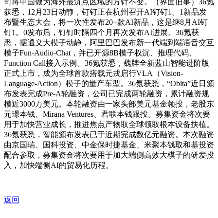
司将中国做为海外最沉点区域的方针不变。（界面旧事）36氪
获悉，12月23日动静，钉钉正在杭州召开AI钉钉1。1新品发
布暨生态大会，将一次性发布20+款AI新品，这是继8月AI钉
钉1。0发布后，钉钉时隔四个月再次发布AI进展。36氪获
悉，据通义大模子动静，阿里巴巴发布新一代端到端语音交互
模子Fun-Audio-Chat，并已开源8B模子权沉、推理代码、
Function Call接入示例。36氪获悉，魏牌全新蓝山智能进阶版
正式上市，成为全球首款搭载元戎启行VLA（Vision-
Language-Action）模子的量产车型。36氪获悉，“Obita”近日颁
布发表完成Pre-A轮融资，公司已完成两轮融资，累计融资规
模近3000万美元。本轮融资由一家头部美元基金领投，老股东
元璟本钱、Mirana Ventures、君联本钱跟投。募集资金将次要
用于加快营业成长，推进焦点产物取全球领取根本设备扶植。
36氪获悉，智能颁布发表已于近期完成数亿元融资。本次融资
由京国瑞、国科投资、中金保时捷基金、米聚本钱取和基投资
配合参取，募集资金将次要用于加大端侧高效大模子的研发投
入，加快端侧AI的贸易化历程。
返回