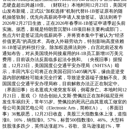
态硬盘超出跨越10倍。（财联社）本地时间12月23日，美国河
山发布新规，正式以“加权选择”机制代替H-1B签证原有的随
机抽签轨制，优先向高薪岗亭申请人发放签证。该法则将于
2026年2月27日生效，正在2026年春季H-1B签证申请季起头前
实施。据悉，新规是特朗普沉塑H-1B项目标主要构成部门，
焦点方针是签证流向低薪岗亭，并将资本集中于被认为“经济
价值更高”的高技术、高收入外籍劳动力，特别影响高度依赖
H-1B签证的科技行业。除加权选择法则外，白宫此前还发布
通知布告，对从美国境外间接雇用的H-1B员工新增10万美元
费用，目前该办法反面临多起法令挑和。（央视旧事）据报
道，12月23日，美国国度公交通平安办理局（NHTSA）暗
示，丰田汽车公司将正在美国召回55405辆汽车，缘由是逆变
器内部的螺栓可能未完全拧紧，导致逆变器端子接触不良。美
国国度公交通平安办理局称，目前解救办法正正在制定中。
（界面旧事）出名逛戏大佬突发车祸，倒霉身亡。本地时间12
月21日，逛戏《》结合创始人文斯·赞佩拉正在加利福尼亚州
发生车祸归天，常年55岁。赞佩拉的死讯已由其逛戏工做室的
母公司美国艺电公司（Electronic Arts，简称EA）。（界面旧
事）36氪获悉，12月23日收盘，美股三大指数集体上涨，道指
涨0。16%，纳指涨0。57%，标普500指数涨0。46%。大型科
技股涨多跌少，英伟达涨超3%，谷歌、亚马逊涨超1%，苹