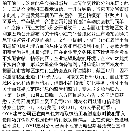
泊车辆时，这台配备会拍摄照片，上传至交管部分的系统；此
时，车从会收到挪车提示短信。十几分钟后，当它再次巡查颠
末此处，若是发觉车辆仍正在违停，便会拍摄第二张照片上传
至系统。经审核后，合适惩罚前提的违泊车辆便会收到罚单。
（IT之家）丽江文旅部分公开喊线日，云南丽江市古城区文化
和旅逛局公开辟布《关于请小红书平台强化丽江市婚拍范畴消
息审核监管和监测的函》。文件中提到，小红书正在履行平台
消息监测及办理方面的从体义务和审核权利不到位，导致大量
消费者为达到其超合理，正在企业无义务环境下操纵平台发布
不实避雷帖、帖等内容，企业退钱退款的环境，企业针对此类
不实内容难，形成大量企业商誉遭到，退单退订大面积发生。
据丽江市古城区旅拍行业协会查询拜访摸排，截至12月，因不
实避雷帖企业退订100余万元，间接丧失超500万元。丽江市古
城区文化和旅逛局暗示，但愿小红书能注沉此事务，强化平台
关于丽江婚拍范畴消息的监管和监测，专人取文旅局联系。
（第一财经）12月23日晚，东方雨虹通知布告，公司近日获
悉，公司部属美国全资子公司OYH建材公司疑遭电信诈骗，
涉案金额约171。83万美元（约1211。8万人平易近币）。
OYH建材公司正在向总包方领取扶植工程进度款时被犯罪入
侵邮箱并伪制总包身份申请付款实施诈骗，正在察觉到疑遭电
信诈骗后，OYH建材公司已向本地警方哈里斯县治安公室和