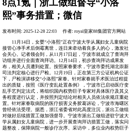
8点1氪｜浙工做组督导“小洛
熙”事务措置；微信
发布时间: 2025-12-28 22:03 作者: royal皇家88集团官方网站
11月14日，女婴“小洛熙”正在宁波大学从属妇女儿童病院
接管心净手术后倒霉离世，连日来牵动着良多人的心，激发社
会关心。记者领会到，从11月17日起，宁波市就成立了查询拜
访组并进行全面查询拜访。12月14日，初步查询拜访成果发
布，相关人员遭到处置。按照家眷要求，宁波市委托湖北崇新
司法判定核心进行尸检。12月19日，正在第三方公证机构公证
下，尸检演讲移交“小洛熙”家眷。针对家眷就手术医治过程提
出的质疑，按照《医疗变乱处置条例》，宁波市已启动医疗变
乱手艺判定法式，将组织国内权势巨子专家对具体医疗及其义
务程度进行认定，并按照判定结论对相关人员依法依规庄重处
置。针对家眷取病院的医疗损害义务胶葛诉讼，宁波市海曙区
曾经依法受理。据悉，浙江省委省对此高度注沉，派出工做组
对做好后续措置工做加强督导。宁波市派出工做组进驻宁波大
学从属妇女儿童病院，进一步开展查询拜访措置工做，落实问
题整改，保障病院一般诊疗次序。采访中，多位业内权势巨子