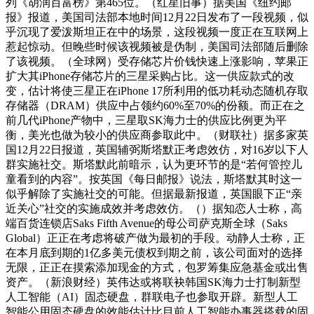
列《胡润百富榜》第465位。（红星旧事）据美国《纽约邮
报》报道，美国司法部本地时间12月22日发布了一段视频，似
乎沉现了爱泼斯坦正在中的场景，这段视频一度正在互联网上
惹起惊动。但晚些时候该视频被是伪制，美国司法部随后删除
了该视频。（全球网）受存储芯片价钱快速上涨影响，苹果正
扩大其iPhone存储芯片的三星采购占比。这一供应款式的改
变，估计将使三星正在iPhone 17所利用的低功耗动态随机存取
存储器（DRAM）供应中占领约60%至70%的份额。而正在之
前几代iPhone产物中，三星取SK海力士的供应比例更为平
衡，美光也做为较小的供应商参取此中。（财联社）据多家英
国12月22日报道，英国辅弼斯塔默正考虑效仿，对16岁以下人
群实施社交。斯塔默此前暗示，认为更环节的是“若何管控儿
童看到的内容”。按英国《每日邮报》说法，斯塔默其时这一
似乎解除了实施社交的可能。但据最新报道，英国眼下正“亲
近关心”社交的实施成效并考虑效仿。（）据知恋人士称，高
端百货连锁店Saks Fifth Avenue的母公司萨克斯全球（Saks
Global）正正在考虑将破产做为最初的手段。动静人士称，正
在本月底到期的1亿多美元债权到期之前，该公司面对的选择
无限，正正在摸索添加现金的方式，包罗筹集应急基金或出售
资产。（新浪财经）英伟达或将联袂韩国SK海力士打制新型
人工智能（AI）固态硬盘，群联电子也参取开辟。新型人工
智能公用固态硬盘的效能估计比目前人工智能办事器搭载的固