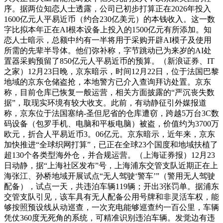
序。据两位知恋人士透露，公司已初步打算正在2026年投入
1600亿元人平易近币（约合230亿美元）的本钱收入。这一数
字比拟本年正在AI根本设备上投入的1500亿元有所添加。知
恋人士暗示，总额中约有一半将用于采购开辟AI模子及使用
所需的先辈半导体。他们弥补称，字节跳动已为来岁的AI处
置器采购预留了850亿元人平易近币的预算。（新浪证券、IT
之家）12月23日晚，京东暗示，时间12月22日，位于法国巴黎
地域的京东仓储盗抢，本地警方已介入查询拜访处置。京东
称，目前仓库已恢复一般运营，相关方面披露的“严沉丧失数
据”，取现实环境有较大收支。此前，有动静征引外媒报道
称，京东位于法国塞纳-圣但尼省的仓库遭窃，跨越5万台3C数
码设备（包罗手机、电脑和平板电脑）被盗，价值约为3700万
欧元，折合人平易近币3。06亿元。京东暗示，近年来，京东
加快推进“全球织网打算”，已正在全球23个国度和地域扶植了
超130个各类型海外仓，并合规运营。（上海证券报）12月23
日动静，据“上海社区发布”号，上海浦东交管支队近期正在上
海张江、孙桥地域开展试点“无人驾驶‘警车’”（警用无人驾驶
配备），试点一天，共违泊车辆119辆；开出3张罚单。据浦东
交管支队引见，该车具有无人配备公用号牌和非灵活车权，能
够按照预设线从动巡查，一次充电能够巡查约一百公里，车辆
凭仗360度无死角的系统，可精准识别违泊车辆。发觉边有违