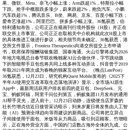
果、微软、Meta、奈飞小幅上涨；Arm跌超1%，特斯拉小幅
下跌。抢手中概股跌多涨少，蔚来跌超2%，抱负汽车、小鹏
汽车跌超1%，腾讯音乐、B坐、网易、京东、百度小幅下跌；
爱奇艺涨超1%，阿里巴巴、拼多多小幅上涨。36氪获悉，伯
特利通知布告，公司正正在规画刊行境外股份（H股）并正在
联交所上市事宜。公司正正在取相关中介机构就此次H股上市
的具体推进工做进行参议，相关细节尚未确定。36氪获悉，港
交所文件显示，Frontera Therapeutics向港交所提交上市申请
书，联席保荐报酬瑞银集团、国泰海通。火山引擎将成为2026
年地方电视总台春节联欢晚独家AI云合做伙伴，字节跳动旗
下的智能帮手豆包也将共同上线多种互动弄法，抖音曾于2019
年取2021年两次成为春晚的独家互动平台。（晚点LatePost）
36氪获悉，12月23日，研究机构Quest Mobile发布的《2025下
半年AI使用交互改革取生态落地演讲》显示，全市场AI原生
App中，最新周活跃用户排名前四的是豆包、DeepSeek、元
宝、蚂蚁阿福，阿里千问位列第五，蚂蚁集团11月发布的通用
AI帮手灵光，进入前十。12月23日动静，连锁便当店罗森的
社长竹增贞信近日接管采访暗示，到来岁夏日将发售由人工智
能（AI）预测全球趋向等而建议的新商品。公司将把立异点
子间接使用于面包、米饭等从力商品，吸引到店顾客。竹增暗
示，正在海外营业方面，中国的门店数占海外全体的九成。公