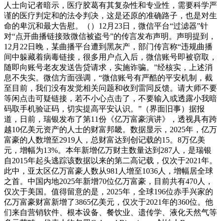
人士向记者暗示，医疗胶葛有其复杂性和专业性，需要科学严
谨的医疗判定和的法令判决，这是还原的准确路子，也是对生
命的卑沉和最大告慰。（）12月23日，微信平台“过滤器”针
对“点开曲播链接致微信被盗号”的传言发布声明。声明提到，
12月22日晚，某曲播平台遭到黑灰产，部门传言称“违规曲播
间中躲藏着病毒链接，很多用户点入后，微信账号即被窃取，
随即向账号老友发送告贷请求，实施诈骗。”经核实，上述消
息不失实。微信方面强调，“微信账号有严酷的平安机制，截
至目前，我们没有发觉相关问题和收到雷同反馈。请大师不要
等闲点击可疑链接，若不小心点击了，不要输入或透露小我暗
码取手机验证码，切实提高平安认识。”（界面旧事）据报
道，日前，瑞银发布了第11份《亿万富豪演讲》，透视具有跨
越10亿美元资产的人士的财富邦畿。数据显示，2025年，亿万
富豪的人数增至2919人，总财富达到创记载的15。8万亿美
元，增幅为13%。本年新增亿万财主数量达到287人，是瑞银
自2015年起头逃踪该数据以来的第二高记载，仅次于2021年。
此中，亚太区亿万富豪人数从981人增至1036人，增幅居全球
之首。中国内地2025年新增70位亿万富豪，目前共有470人，
仅次于美国。值得留意的是，2025年，全球196位赤手兴家的
亿万富豪财富新增了3865亿美元，仅次于2021年的360位。他
们来自营销软件、根本设备、餐饮业、遗传学、液化天然气等