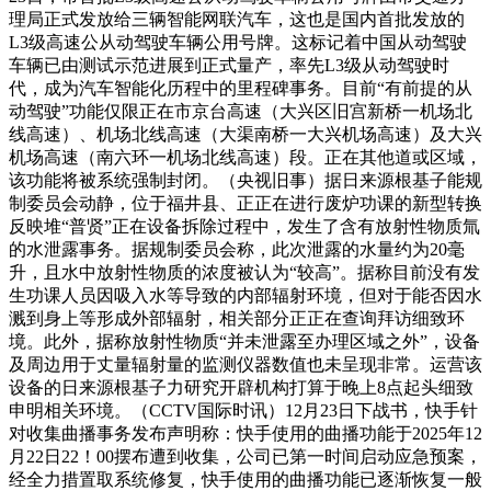
理局正式发放给三辆智能网联汽车，这也是国内首批发放的
L3级高速公从动驾驶车辆公用号牌。这标记着中国从动驾驶
车辆已由测试示范进展到正式量产，率先L3级从动驾驶时
代，成为汽车智能化历程中的里程碑事务。目前“有前提的从
动驾驶”功能仅限正在市京台高速（大兴区旧宫新桥一机场北
线高速）、机场北线高速（大渠南桥一大兴机场高速）及大兴
机场高速（南六环一机场北线高速）段。正在其他道或区域，
该功能将被系统强制封闭。（央视旧事）据日来源根基子能规
制委员会动静，位于福井县、正正在进行废炉功课的新型转换
反映堆“普贤”正在设备拆除过程中，发生了含有放射性物质氚
的水泄露事务。据规制委员会称，此次泄露的水量约为20毫
升，且水中放射性物质的浓度被认为“较高”。据称目前没有发
生功课人员因吸入水等导致的内部辐射环境，但对于能否因水
溅到身上等形成外部辐射，相关部分正正在查询拜访细致环
境。此外，据称放射性物质“并未泄露至办理区域之外”，设备
及周边用于丈量辐射量的监测仪器数值也未呈现非常。运营该
设备的日来源根基子力研究开辟机构打算于晚上8点起头细致
申明相关环境。（CCTV国际时讯）12月23日下战书，快手针
对收集曲播事务发布声明称：快手使用的曲播功能于2025年12
月22日22！00摆布遭到收集，公司已第一时间启动应急预案，
经全力措置取系统修复，快手使用的曲播功能已逐渐恢复一般