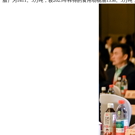
脂）为1411。5万吨，较2023年榨得的食用动物油1358。