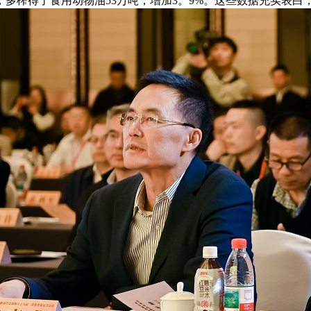
5万吨，多榨得了食用动物油53万吨，增加3。9%。这些数据充实