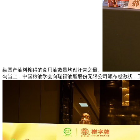
纵国产油料榨得的食用油数量均创汗青之最。
勾当上，中国粮油学会向瑞福油脂股份无限公司颁布感激状，