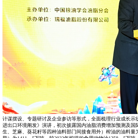
计谋摆设、专题研讨及企业参访等形式，全面梳理行业成长示状
进出口环境阐发》演讲，初次披露国内油脂消费增加预测及国际
生、芝麻、葵花籽等四种油料部门间接食用外）榨油的油料量为43