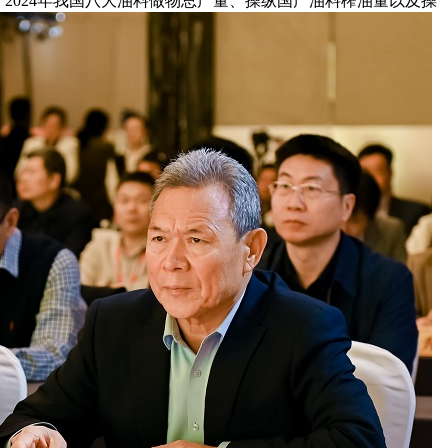
表白，2024年我国八大油料做物总产量、操纵国产油料榨油量以及操