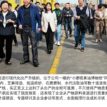
何进行现代化出产升级的。位于公司一楼的“小磨喷鼻油博物馆”
场内，芝麻筛选、低温焙炒、石磨磨制、水代法取油等数十道道
产线，实正意义上达到了从出产的全程可逃溯，不只使得产物质
人平易近实现了脱贫致富，还表现了企业从产物原料泉源进行质
计谋摆设、专题研讨及企业参访等形式，全面梳理行业成长示状