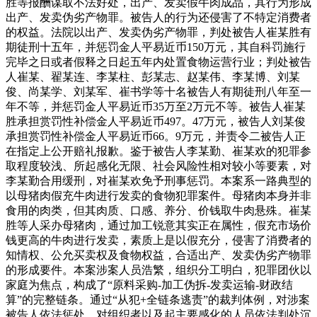
胜等报酬谋取不法好处，出产、发卖假牛肉成品，其行为形成
出产、发卖伪劣产物罪。被告人的行为还侵害了不特定消费者
的权益。法院以出产、发卖伪劣产物罪，判处被告人崔某胜有
期徒刑十五年，并惩罚金人平易近币150万元，其自科罚施行
完毕之日或者假释之日起五年内处置食物运营行业；判处被告
人崔某、翟某连、李某柱、彭某志、赵某伟、李某博、刘某
俊、尚某学、刘某军、崔书学等十名被告人有期徒刑八年至一
年不等，并惩罚金人平易近币35万至2万元不等。被告人崔某
胜承担赏罚性补偿金人平易近币497。47万元，被告人刘某俊
承担赏罚性补偿金人平易近币66。9万元，并责令二被告人正
在指定上公开赔礼报歉。鉴于被告人李某勤、崔某欢的犯罪参
取程度较浅、所起感化无限、社会风险性相对较小等要素，对
李某勤合用缓刑，对崔某欢免予刑事惩罚。本案系一路典型的
以母猪肉假充牛肉进行发卖的食物犯罪案件。母猪肉本身并非
食用的肉类，但其肉质、口感、养分、价钱取牛肉悬殊。崔某
胜等人采办母猪肉，通过加工锐意其实正在属性，假充市场价
钱更高的牛肉进行发卖，素质上是以假充分，侵害了消费者的
知情权、公允买卖权及食物权益，合适出产、发卖伪劣产物罪
的形成要件。本案涉案人员浩繁，组织分工明白，犯罪团伙以
家庭为焦点，构成了“原料采购-加工伪拆-发卖运输-财政结
算”的完整链条。通过“从犯+全链条逃责”的裁判体例，对涉案
被告人依法惩处，对组织者以及起主要感化的人员依法判处沉