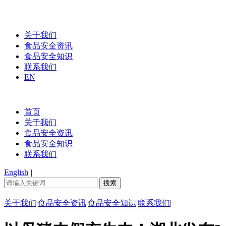
关于我们
食品安全资讯
食品安全知识
联系我们
EN
首页
关于我们
食品安全资讯
食品安全知识
联系我们
English
|
关于我们
|
食品安全资讯
|
食品安全知识
|
联系我们
|