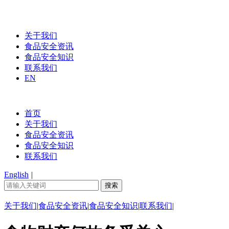
关于我们
食品安全资讯
食品安全知识
联系我们
EN
首页
关于我们
食品安全资讯
食品安全知识
联系我们
English
|
关于我们
|
食品安全资讯
|
食品安全知识
|
联系我们
|