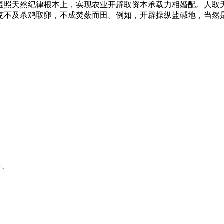
照天然纪律根本上，实现农业开辟取资本承载力相婚配。人取天
克不及杀鸡取卵，不成焚薮而田。例如，开辟操纵盐碱地，当然
有
·