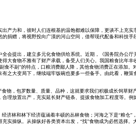
出产力和，彼时人们连根基的温饱都难以保障，更谈不上充实享
然的捐赠，将视野投向广漠的河山空间，借帮现代配备和科技手
全会提出，建立多元化食物供给系统。近期，《国务院办公厅关
，使得大食物不雅有了财产承载，备受人们关心。我国粮食比年
、副食不副”的特点，口粮消费鄙人降，其他食物消费正在添加。
未有之大变局下，继续端牢饭碗也要多一些备手。由此看，鞭策
食物，包罗数量、质量、品种，这就要求我们积极成长饲草财
，合理放置出产，充实延长财产链条、提拔食物加工程度等。例
经济林和林下经济蕴涵着丰硕的丛林食物；河海之下是“粮仓”，
得充实操纵。从操纵好各类资本出发，“找”食物成为必然选择