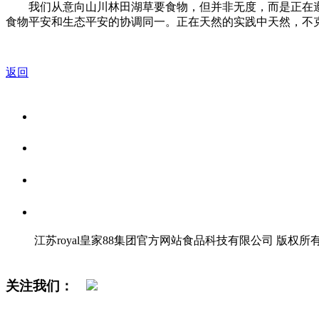
我们从意向山川林田湖草要食物，但并非无度，而是正在遵
食物平安和生态平安的协调同一。正在天然的实践中天然，不
返回
关于我们
食品安全资讯
食品安全知识
联系我们
江苏royal皇家88集团官方网站食品科技有限公司 版权所
网站地图
关注我们：