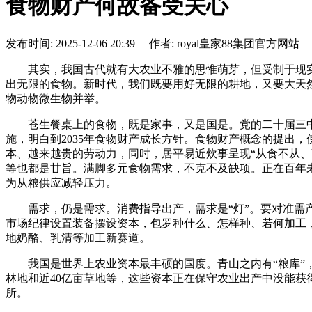
食物财产何故备受关心
发布时间: 2025-12-06 20:39 作者: royal皇家88集团官方网站
其实，我国古代就有大农业不雅的思惟萌芽，但受制于现实
出无限的食物。新时代，我们既要用好无限的耕地，又要大天
物动物微生物并举。
苍生餐桌上的食物，既是家事，又是国是。党的二十届三中
施，明白到2035年食物财产成长方针。食物财产概念的提出
本、越来越贵的劳动力，同时，居平易近炊事呈现“从食不从
等也都是甘旨。满脚多元食物需求，不克不及缺项。正在百年
为从粮供应减轻压力。
需求，仍是需求。消费指导出产，需求是“灯”。要对准需产
市场纪律设置装备摆设资本，包罗种什么、怎样种、若何加工
地奶酪、乳清等加工新赛道。
我国是世界上农业资本最丰硕的国度。青山之内有“粮库”，
林地和近40亿亩草地等，这些资本正在保守农业出产中没能获
所。