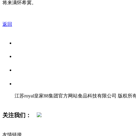
将来满怀希冀。
返回
关于我们
食品安全资讯
食品安全知识
联系我们
江苏royal皇家88集团官方网站食品科技有限公司 版权所
网站地图
关注我们：
友情链接