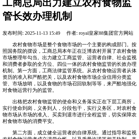
工商总局出力建立农村食物监
管长效办理机制
发布时间: 2025-11-13 15:49 作者: royal皇家88集团官方网站
农村食物市场是整个食物市场的一个主要的构成部门。按
照国务院的摆设，工商总局本年正在泛博农村开展了农村食物
市场整理年勾当。出力建立工商监管、运营者自律、社会监视
和消费者参取的全方位、四位一体的农村食物监管的长效办理
机制。第一方面，工商法律监管系统。从农村食物运营者从体
资历的准入和严酷把关，以及农村食物市场企业信用分类监
管、市场放哨，以及食物的市场召回轨制等等，来严酷地强化
对食物运营行为的监管。
出格把农村食物监管的使命和义务落实正在下层工商所，
实行使命到岗，义务到人，分段包干，实行义务区，对农村食
物市场从市场的准入、买卖到退市进行全程监管，切实保障农
村食物市场的消费平安。
第二方面，成立健全运营者的自律系统。通过指导和监视