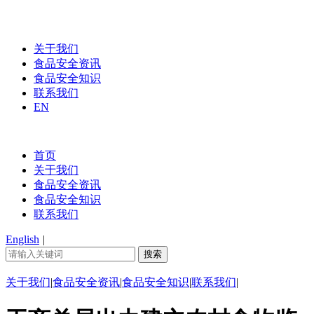
关于我们
食品安全资讯
食品安全知识
联系我们
EN
首页
关于我们
食品安全资讯
食品安全知识
联系我们
English
|
关于我们
|
食品安全资讯
|
食品安全知识
|
联系我们
|