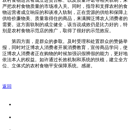
农村食物运营者成立进货台帐、以及质量许诺等相关轨制，来
严把农村食物质量的市场准入关。同时，指导和支撑农村的食
物运营者成立响应的和谈准入轨制，正在货源的供给和保障上
供给价廉物美、质量靠得住的商品，来满脚泛博农人消费者的
需要。这方面轨制的成立健全，该当说成效仍是比力好的，特
别是农村食物示范店的推广，取得了很好的示范效应。
第四方面，是群众的参取。及时受理和处置群众的赞扬举
报，同时对泛博农人消费者开展消费教育，宣传商品学问，使
泛博农人消费者正在购物的时候加强识假辨假的能力，更好地
依法本人的权益。如许通过长效机制和系统的扶植，建立全方
位、立体式的农村食物平安保障系统。感谢。
返回
关于我们
食品安全资讯
食品安全知识