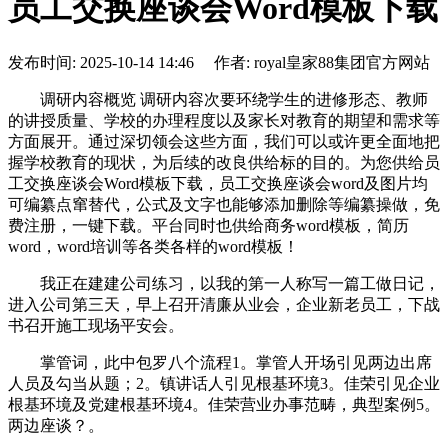
员工交换座谈会Word模板下载
发布时间: 2025-10-14 14:46 作者: royal皇家88集团官方网站
调研内容概览 调研内容次要环绕学生的进修形态、教师
的讲授质量、学校的办理程度以及家长对教育的期望和需求等
方面展开。通过深切领会这些方面，我们可以或许更全面地把
握学校教育的现状，为后续的改良供给标的目的。为您供给员
工交换座谈会Word模板下载，员工交换座谈会word及图片均
可编纂点窜替代，公式及文字也能够添加删除等编纂操做，免
费注册，一键下载。平台同时也供给商务word模板，简历
word，word培训等各类各样的word模板！
我正在建建公司练习，以我的第一人称写一篇工做日记，
进入公司第三天，早上召开清廉从业会，企业新老员工，下战
书召开施工现场平安会。
掌管词，此中包罗八个流程1。掌管人开场引见两边出席
人员及勾当从题；2。镇讲话人引见根基环境3。佳荣引见企业
根基环境及党建根基环境4。佳荣营业办事范畴，典型案例5。
两边座谈？。