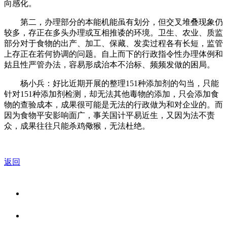
向感化。
第二，办理部分的本能机能虽有划分，但交叉堆叠现象仍
较多，存正在多头办理或互相推诿的环境。卫生、农业、质监
部分对于食物的出产、加工、保藏、发卖过程各有长短，监管
上存正在若何协调的问题。自上而下的行政指令性办理体例和
姑且性严管办法，容易形成治本不治标、频频发做的困局。
杨小兵：好比近期开展的整理151种添加剂的勾当，只能
针对151种添加剂检测，却无法其他毒物的添加，只会添加食
物的查验成本，成果很可能是无法的行政做为和对企业的。而
因为食物平安影响面广，事关国计平易近生，又因为法不责
众，成果往往只能杀鸡儆猴，无法杜绝。
返回
关于我们
食品安全资讯