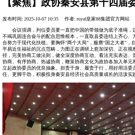
【聚焦】政协秦安县第十四届
发布时间: 2025-10-07 10:35 作者: royal皇家88集团官方网站
会议强调，列位委员要一直把中国的带领做为底子准绳，以习新
不竭巩固连合奋斗的配合思惟根本，一直取县委连结上齐心、
合努力于现代化扶植。要胸怀“两个大局”，服膺“国之大者”
平易近生福祉的沉点范畴，力图正在调研上愈加深切、正在视
径，完美协商工做法则，健全深度协商互动、看法充实表达、
协商、有序协商、热诚协商，鞭策协商文化为政协各加入单元
立起政协委员的优良抽象。担责于身、履责于行，用好用活委
任、更脚干劲，积极投身秦安县经济社会高质量成长的活泼实