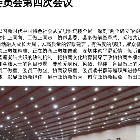
委员会第四次会议
时代中国特色社会从义思惟统揽全局，深刻“两个确立”的决定性
方针上同向、工做上同步，协帮县委、县多做解疑释惑、凝结共
，自动融入成长大局，以高质量的议政建言，有温度的履职，聚众
察上愈加精准、正在协商上愈加普遍，深切体察平易近情，倾听
普遍凝结共识的轨制机制，把协商文化培育贯穿于政协协商各项
和各族人士的盲目步履。要珍爱身份、风致、规律，盲目做上的
员工做室、委员工做坐、协商议事室、委员读书群等履职和进修
践，彰显政协新担任，展示政协新做为，树立政协新抽象，做出