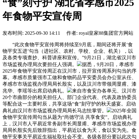
“食”刻守护 湖北省孝感市2025
年食物平安宣传周
发布时间: 2025-09-30 14:11 作者: royal皇家88集团官方网站
“此次食物平安宣传周将持续至9月底，期间还将开展‘食
物平安五进’勾当（进社区、农村、学校、企业、机关），以
及各类专项查抄、科普讲座和宣传。”9月21日，湖北省汉川市
市场监视办理局次要担任人强调。
据悉，9月20日，孝感市
2025年食物平安宣传周正在汉川市，拉开宣传周系列勾当的序
幕。孝感市质量强市工做和食物药品平安委员会办公室从任、
孝感市市场监视办理局局长殷实，以及汉川市带领周显甫、漆
兆华、李瑶等出席启动典礼。
来自市食安办各单元、汉川市
20个市曲部分的相关担任人、部门企业代表、代表及政协委员
等配合这一主要时辰，共享这场“食”刻守护的秋天盛宴。启动
典礼由汉川市市场监视办理局局长马志怯掌管。
2025年全国
食物平安宣传周勾当从题为“尚德守法 共享食安”。启动典礼
上，汉川市人平易近常务副市长周显甫、孝感市市场监视办理
局局长殷实先后致辞指出，平易近以食为天，食以安为先。食
物平安事关平易近生福祉取社会不变。各级各部分要以此次勾