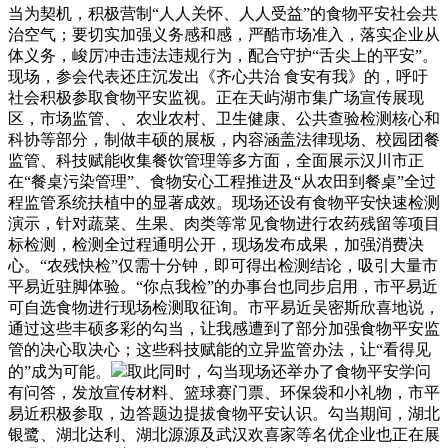
当为契机，积极营制“人人关怀、人人受益”的食物平安社会共
治空气；要切实加强义务感和感，严酷市场准入，落实企业从
体义务，峻厉冲击违法违规行为，配合守护“舌尖上的平安”。
现场，参会代表还庄沉发出《齐心共治 食安有我》的，呼吁
社会积极参取食物平安监视。正在天屿湖市集广场宣传展现
区，市场监管、、农业农村、卫生健康、公共查验检测核心和
科协等部分，制做丰硕的展板，内容涵盖法律现场、校园团餐
监管、科技赋能收集餐饮管理等多方面，全面展示汉川市正
在“餐桌污染管理”、食物安心工程推进及“从农田到餐桌”全过
程监管系统扶植中的显著成效。现场还设有食物平安快速检测
演示，针对蔬菜、生果、肉类等常见食物进行农药残留等项目
标检测，检测全过程通明公开，现场发布成果，加强消费决
心。“农残快检”仅需十分钟，即可得出检测结论，吸引大量市
平易近驻脚体验。“你点我检”的办事台也同步启用，市平易近
可自选食物进行现场检测取征询。市平易近吴密斯欣喜地说，
通过这些丰硕多彩的勾当，让我感遭到了部分加强食物平安监
管的决心取决心；这些科技赋能的立异监管办法，让“看得见
的”成为可能。
取此同时，勾当现场还举办了食物平安学问
有问答，发放宣传材料、篮球赛门票、环保袋和小礼物，市平
易近积极参取，边答题边提拔食物平安认识。勾当期间，湖北
银鹭、湖北达利、湖北源源及武汉欢喜家等名优企业也正在展