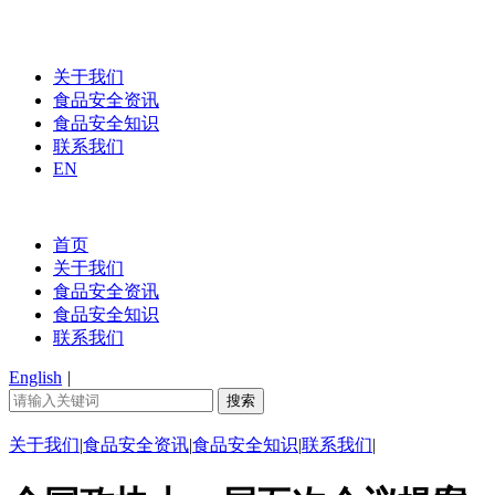
关于我们
食品安全资讯
食品安全知识
联系我们
EN
首页
关于我们
食品安全资讯
食品安全知识
联系我们
English
|
关于我们
|
食品安全资讯
|
食品安全知识
|
联系我们
|