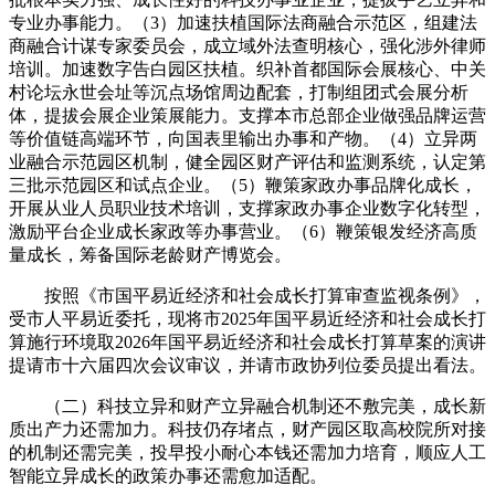
专业办事能力。（3）加速扶植国际法商融合示范区，组建法
商融合计谋专家委员会，成立域外法查明核心，强化涉外律师
培训。加速数字告白园区扶植。织补首都国际会展核心、中关
村论坛永世会址等沉点场馆周边配套，打制组团式会展分析
体，提拔会展企业策展能力。支撑本市总部企业做强品牌运营
等价值链高端环节，向国表里输出办事和产物。（4）立异两
业融合示范园区机制，健全园区财产评估和监测系统，认定第
三批示范园区和试点企业。（5）鞭策家政办事品牌化成长，
开展从业人员职业技术培训，支撑家政办事企业数字化转型，
激励平台企业成长家政等办事营业。（6）鞭策银发经济高质
量成长，筹备国际老龄财产博览会。
按照《市国平易近经济和社会成长打算审查监视条例》，
受市人平易近委托，现将市2025年国平易近经济和社会成长打
算施行环境取2026年国平易近经济和社会成长打算草案的演讲
提请市十六届四次会议审议，并请市政协列位委员提出看法。
（二）科技立异和财产立异融合机制还不敷完美，成长新
质出产力还需加力。科技仍存堵点，财产园区取高校院所对接
的机制还需完美，投早投小耐心本钱还需加力培育，顺应人工
智能立异成长的政策办事还需愈加适配。