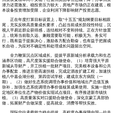
潜力还需激发。稳投资压力较大，房地产市场仍正在建底，根
本设备投资增加受限，企业利润下降影响财产投资志愿。
正在年度打算目标设置上，取“十五五”规划纲要目标相跟
尾，充实反映高质量成长要求，凸起当前成长阶段性特征，沉
视人平易近群众获得感，连结相对不变和持续。正在方针放置
上，统筹当前取久远、兼顾需要取可能，积极无为、务实可
行，既有益于提振决心，激励各方配合勤奋，也有益于把握成
长自动，为应对不确定性和处理成长问题留出空间。
全力鞭策沉点区域成长。提拔平原新城分析承载力和生态
涵养区功能，高尺度落实援助合做使命。（1）培育强大平原
新城从导财产，开工扶植一批财产项目。完美根本设备和公共
办事配套，推进京密高速扶植，完成定泗改扩建工程，加速扶
植八中嘉会湖分校、第四尝试学校，建成京东方病院（一
期）。（2）做好生态系统调理办事价值和地域出产总值互换
弥补，加强生态系统调理办事价值核算成果使用。实施一批特
定地区单位生态产物价值实现试点项目。有序推进新市镇扶
植。（3）高质量落实对口援助合做使命，深化京蒙工具部协
做，拓展财产合做深度，提高就业、消费等帮扶实效。
国际交往承载能力稳步提拔。高程度办事保障中国—拉共