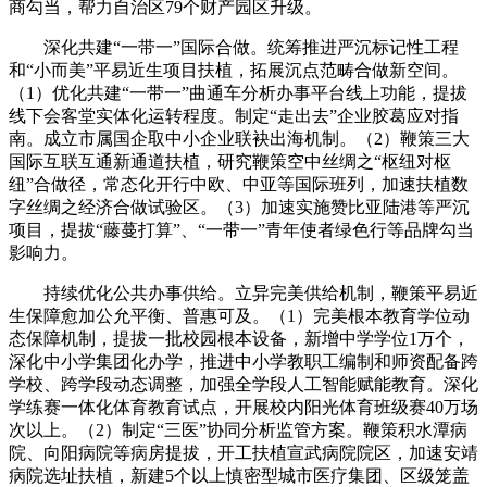
商勾当，帮力自治区79个财产园区升级。
深化共建“一带一”国际合做。统筹推进严沉标记性工程
和“小而美”平易近生项目扶植，拓展沉点范畴合做新空间。
（1）优化共建“一带一”曲通车分析办事平台线上功能，提拔
线下会客堂实体化运转程度。制定“走出去”企业胶葛应对指
南。成立市属国企取中小企业联袂出海机制。（2）鞭策三大
国际互联互通新通道扶植，研究鞭策空中丝绸之“枢纽对枢
纽”合做径，常态化开行中欧、中亚等国际班列，加速扶植数
字丝绸之经济合做试验区。（3）加速实施赞比亚陆港等严沉
项目，提拔“藤蔓打算”、“一带一”青年使者绿色行等品牌勾当
影响力。
持续优化公共办事供给。立异完美供给机制，鞭策平易近
生保障愈加公允平衡、普惠可及。（1）完美根本教育学位动
态保障机制，提拔一批校园根本设备，新增中学学位1万个，
深化中小学集团化办学，推进中小学教职工编制和师资配备跨
学校、跨学段动态调整，加强全学段人工智能赋能教育。深化
学练赛一体化体育教育试点，开展校内阳光体育班级赛40万场
次以上。（2）制定“三医”协同分析监管方案。鞭策积水潭病
院、向阳病院等病房提拔，开工扶植宣武病院院区，加速安靖
病院选址扶植，新建5个以上慎密型城市医疗集团、区级笼盖