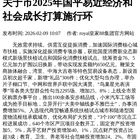
关于市2025年国平易近经济和
社会成长打算施行环
发布时间: 2026-02-09 10:07 作者: royal皇家88集团官方网站
无效需求持续。供需互促提振消费，加速国际消费核心城
市扶植，实施深化提振消费专项步履，获批国度消费新业态新
模式新场景扶植试点和国际化消费扶植试点。统筹资金76。5
亿元加力扩围以旧换新，带动实现发卖额约650亿元。鞭策文
商旅体融合，湾里、中海大吉巷等特色贸易设备表态，新设首
店初次超千家，新增“礼品”306件；优化大型勾当办理，举办
片子糊口节、中网和世界乒联中国大满贯、“鸟巢星光表演
季”等各类大型群众性勾当2295场、增加25。8%；上线全市景
区购票办事平台，推出100余条安步精品线，小米汽车工场等
成为抢手目标地，立异开行“大美中轴线参不雅巴士”，办事消
费增加5%。入选现代商贸畅通系统扶植试点城市和陆港型国
度物流枢纽承载城市。优化布局扩大投资，“3个100”市沉点工
程进展成功，640个市区严沉项目全数开工，固定资产投资增
加5。5%，高手艺财产投资增加40。1%，沉点财产投资占比
超3成；教育、卫生、养老等社会范畴投资增加24。2%。市固