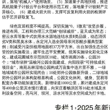
训，落地“机械人+”使用场景。（5）加速量子高地扶植，推进
高机能量子计较云平台和使用示范工程，落地量子计较财产立
异核心。（6）建成火箭大街，支撑可反复利用火箭的检测评
估手艺开辟取复飞。
绿色宜居程度不竭提高。深切实施“0。1微克”攻坚步履，
推进布局、工程和办理三大范畴“创绿减排”，蓝天成为常态；
密云水库等集中式饮用水水源地连结水质Ⅱ类品级，动态消弭
劣Ⅴ类和黑臭水体，永定河入选全国母亲河苏醒步履典型案
例；削减受污染扶植用地面积37万平方米。出台加强生态分区
管控的实施看法，建牢生态平安樊篱。统筹实施绿化彩化立体
化，建成花圃城市示范街区10处、城市画廊20条，公园20
个；“城市绿肺”温榆河公园全面建成、向阳段获“可持续成长
项目金”，南苑丛林湿地公园构成万亩集中连片景不雅，一绿
地域城市公园环实现闭合；10处郊外公园焕新升级，二绿地域
郊外公园环从体构架根基构成，公园文化休闲、健身、贸易等
配套办事功能加速完美。新增绿道1000公里，累计建成永定河
等400余公里滨水慢行通道，向宋庄蓄畅洪区等16处水域及水
利设备空间，亮马河、坝河、凉水河等滨水空间成为打卡地。