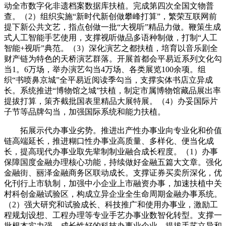
动全市数字化非遗档案数据库扶植。完成第四次全国文物普
查。（2）组织实施“新时代新创做攀峰打算”，繁荣互联网前
提下新公共文艺，指点创做一批“大视听”精品力做。鞭策生成
式人工智能手艺使用，支撑视听做品多语种制做，打制“人工
智能+视听”典范。（3）深化演艺之都扶植，培育以音乐剧全
财产链为特色的天桥演艺群落。开展首都会平易近系列文化勾
当1。6万场，举办演艺勾当4万场、各类展览100余项。组
织“书喷鼻京城”全平易近阅读季勾当，支撑实体书店立异成
长。系统推进“博物馆之城”扶植，制定市属博物馆藏品展出率
提拔打算，策齐截批国表里精品大展特展。（4）办妥国际片
子节等品牌勾当，加强国际系统和能力扶植。
拓展示代办事业劣势。推进出产性办事业向专业化和价值
链高端延长，推进糊口性办事业高质量、多样化、便当化成
长，提高现代办事业取先辈制制业融合成长程度。（1）办事
保障国度金融办理核心功能，持续做好金融五篇大文章。强化
金融街、丽泽金融商务区联动成长。支撑证券买卖所深化，优
化刊行上市轨制，加强中小企业上市融资办事，加速扶植中关
村科创金融试验区，构成立异企业全生命周期金融办事系统。
（2）强大研究和试验成长、科技推广和使用办事业，激励工
程规划设想、工程办理等专业手艺办事业数智化转型。支撑一
批根本实力强、成长性好的科技办事业企业，提拔手艺立异和