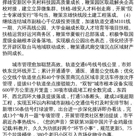
撑雄安新区中关村科技园高质量成长，鞭策园区取疏解央企高
校对接，建立立异微集群。扶植-雄安人才科创走廊，开展“院
士专家雄安行”等勾当。鞭策京雄快线段土建工程落成。（4）
继续连结城市副核心千亿级投资强度，加速轨道交通M101线
一期、六环高线公园、大学金融成长取人才培育等项目扶植。
扶植运营好运河商务区，鞭策华夏银行总部落成，积极争取国
度级金融根本设备落地。实现极点公园出色表态，强化经济手
艺开辟区取台马地域联动成长，鞭策通武廊交壤沉点区域财产
协同成长。
城市管理愈加聪慧高效。轨道交通6号线号线公里，市郊
铁东北环线开工；累计开通通学、通医、通逛公交线条；优化
公交线个轨道坐点和40个学医景商沉点区域非灵活车停放次序
管理，提拔61个轨道坐点接驳能力。“双智”城市根本设备实现
600平方公里连片笼盖；30项市级疏堵工程全数完成，东四
环、西北四环大修及提拔落成，打通53条断头、建成24项超期
工程，实现五环以内和城市副核心交通信号灯及时安排节制，
新增150条信号灯绿波带。出台进一步深化接诉即办看法，完
成13个“每月一题”专项管理，开展管理类社区整治提拔，市平
易近办事热线%，《您的声音》荣获第38届中国片子金鸡最佳
记载/科教片。久久为功抓好两个“环节小事”，规范更新5。75
万个垃圾桶坐，380个老旧小区引入市场化物业办事。