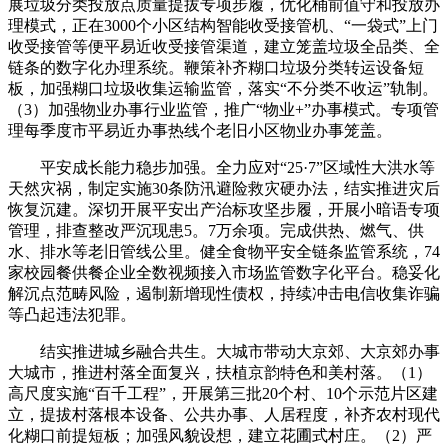
展垃圾分类投放点质量提拔专项步履，优化桶前值守和投放办
理模式，正在3000个小区结构智能收受接管机、“一袋式”上门
收受接管等便平易近收受接管渠道，建立笼盖垃圾全品类、全
链条的数字化办理系统。鞭策补齐糊口垃圾分类转运设备短
板，加强糊口垃圾收集运输监管，落实“不分类不收运”轨制。
（3）加强物业办事行业监管，推广“物业+”办事模式。专项管
理每季度市平易近办事热线个老旧小区物业办事笼盖。
平安成长能力稳步加强。全力应对“25·7”区域性大洪水等
天然灾祸，制定实施30条防汛避险救灾硬办法，结实推进灾后
恢复沉建。深切开展平安出产治标攻坚步履，开展小暗语专项
管理，排查整改严沉现患5。7万余项。完成供热、燃气、供
水、排水等老旧管线公里。健全食物平安全链条监管系统，74
家校园餐供餐企业全数视频接入市场监管数字化平台。稳妥化
解沉点范畴风险，遏制新增现性债权，持续冲击电信收集诈骗
等凸起违法犯罪。
结实推进城乡融合共生。大城市带动大京郊、大京郊办事
大城市，推进村落全面复兴，扶植京韵特色和美村落。（1）
高尺度实施“百千工程”，开展第三批20个村、10个示范片区建
立，提拔村落根本设备、公共办事、人居程度，补齐农村现代
化糊口前提短板；加强风貌设想，建立花圃式村庄。（2）严