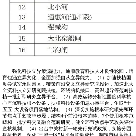
强化科技立异策源能力。通顺教育科技人才良性轮回，培
育包涵立异文化，全面加强自从立异能力。（1）加速扶植国
度尝试室永世园区，鞭策前沿交叉立异研究院投运，加速北大
全沉科技立异研究院扶植。环绕脑机接口、高温超导等范畴扶
植一批新型研究立异平台。（2）高效运转分析性国度科学核
心严沉科技根本设备，扶植科技设备消息办事平台，争取“十
五五”大设备项目落地结构。（3）深切实施根本研究领先和环
节焦点手艺攻坚步履，结构4个前沿根本范畴、7个使用根本范
畴和一批学科交叉融合范畴研究，健全环节焦点手艺攻关评估
查核机制。（4）出台中关村新一轮先行先试政策，实施分园
提拔步履。深化“三城一区”从平台联动成长。制定市级高新手