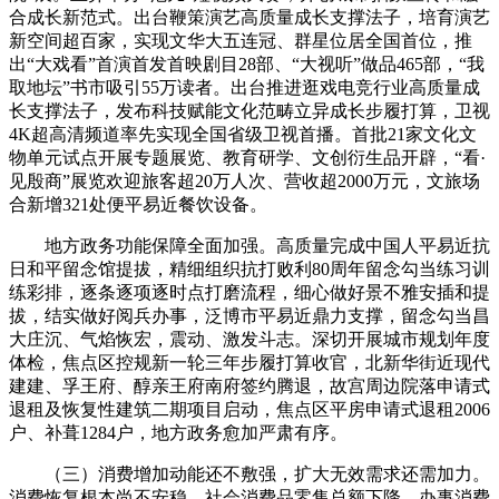
合成长新范式。出台鞭策演艺高质量成长支撑法子，培育演艺
新空间超百家，实现文华大五连冠、群星位居全国首位，推
出“大戏看”首演首发首映剧目28部、“大视听”做品465部，“我
取地坛”书市吸引55万读者。出台推进逛戏电竞行业高质量成
长支撑法子，发布科技赋能文化范畴立异成长步履打算，卫视
4K超高清频道率先实现全国省级卫视首播。首批21家文化文
物单元试点开展专题展览、教育研学、文创衍生品开辟，“看·
见殷商”展览欢迎旅客超20万人次、营收超2000万元，文旅场
合新增321处便平易近餐饮设备。
地方政务功能保障全面加强。高质量完成中国人平易近抗
日和平留念馆提拔，精细组织抗打败利80周年留念勾当练习训
练彩排，逐条逐项逐时点打磨流程，细心做好景不雅安插和提
拔，结实做好阅兵办事，泛博市平易近鼎力支撑，留念勾当昌
大庄沉、气焰恢宏，震动、激发斗志。深切开展城市规划年度
体检，焦点区控规新一轮三年步履打算收官，北新华街近现代
建建、孚王府、醇亲王府南府签约腾退，故宫周边院落申请式
退租及恢复性建筑二期项目启动，焦点区平房申请式退租2006
户、补葺1284户，地方政务愈加严肃有序。
（三）消费增加动能还不敷强，扩大无效需求还需加力。
消费恢复根本尚不安稳，社会消费品零售总额下降，办事消费