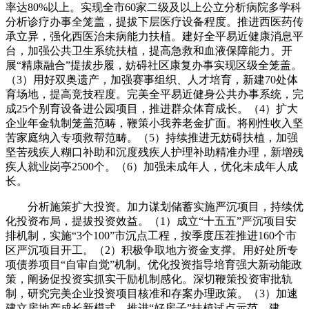
率达80%以上。实现全市60家二级及以上公立分析病院多学科
分析诊疗办事全笼盖，提拔下层医疗设备程度。推进西医药传
承立异，强化西医治未病能力扶植。建好全平易近健康消息平
台，加强公共卫生系统扶植，提高急救和血液保障能力。开
展“精康融合”提拔步履，妨碍社区康复办事实现区级全笼盖。
（3）用好双奥遗产，加强赛事组织、人才培育，新建70处体
育场地，提高竞技程度。完美全平易近健身公共办事系统，完
成25个别育设备进公园项目，推进群众体育成长。（4）扩大
企业年金轨制笼盖范畴，鞭策小我养老金扩面。将刚性收入坚
苦家庭纳入专项救帮范畴。（5）持续推进无妨碍扶植，加强
坚苦残疾人糊口补助和沉度残疾人护理补助精准办理，新增残
疾人就业岗亭2500个。（6）加强未成年人，优化未成年人成
长。
分析施策扩大投资。加力谋划储蓄实施严沉项目，持续优
化投资布局，提拔投资效益。（1）成立“十五五”严沉项目安
排机制，实施“3个100”市沉点工程，按季度压茬推进160个市
区严沉项目开工。（2）积极争取地方资金支撑。用好处所专
项债券项目“自审自觉”机制。优化投资指导培育强大新动能政
策，阐扬促投资实抓实干励机制感化。深切鞭策投资审批轨
制，研究完美企业投资项目核准和存案办理政策。（3）加速
建立房地产成长新模式，推进“好房子”扶植试点示范，建