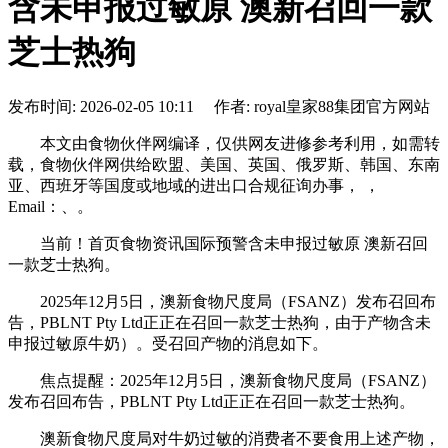
含未申报过敏原 澳新召回一款
芝士热狗
发布时间: 2026-02-05 10:11 作者: royal皇家88集团官方网站
本文由食物伙伴网编译，仅供网友进修参考利用，如需转
载，食物伙伴网供给欧盟、美国、英国、俄罗斯、韩国、东南
亚、西班牙等国度或地域的进出口合规征询办事， ，
Email：、。
当前！首页食物资讯国际预警含未申报过敏原 澳新召回
一款芝士热狗。
2025年12月5日，澳新食物尺度局（FSANZ）发布召回布
告，PBLNT Pty Ltd正正在召回一款芝士热狗，由于产物含未
申报过敏原牛奶）。受召回产物的消息如下。
焦点提醒：2025年12月5日，澳新食物尺度局（FSANZ）
发布召回布告，PBLNT Pty Ltd正正在召回一款芝士热狗。
澳新食物尺度局对牛奶过敏的消费者不要食用上述产物，