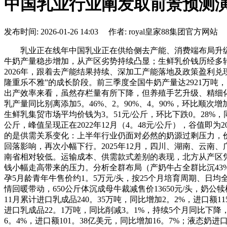
中国乳业行业阐发取前景预测演讲（
发布时间: 2026-01-26 14:03 作者: royal皇家88集团官方网站
乳业正在线年中国乳业正在供给侧去产能、消费端布局升级、
牛奶产量稳步增加，从产区劣势持续凸显；生鲜乳价钱历经多
2026年，跟着去产能结果持续、深加工产能落地及政策盈利
隆重乐不雅”的成长阶段。前三季度全国牛奶产量达2921万吨
出产效率来看，虽然存栏量有所下降，但养殖手艺升级、精细化
乳产量同比别离添加5。46%、2。90%、4。90%，环比顺次增
生鲜乳集贸市场平均价钱为3。51元/公斤，环比下跌0。28%，
公斤，峰值呈现正在2022年12月（4。48元/公斤），谷值即
的是供需关系变化：上半年行业仍面对必然的奶源过剩压力，价
回落影响，再次小幅下行。2025年12月，四川、湖南、云南、
南省相对较低。运输成本、供需款式差别的表现，北方从产区
钱小幅走高带来的压力。分析全群布局（产奶牛占全群比沉43
孕5月龄青年牛售价约1。5万元/头，按25个月培育周期、日均
情回暖带动，650公斤体沉成母牛裁减售价13650元/头，奶公
11月累计进口乳成品240。35万吨，同比增加2。2%，进口额
进口乳成品22。1万吨，同比削减3。1%，持续5个月同比下
6。4%，进口额101。38亿美元，同比增加16。7%；液态奶进