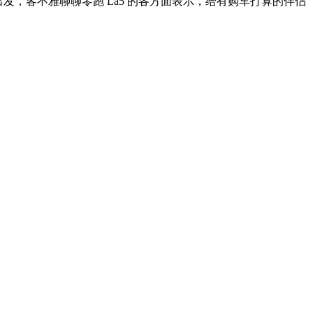
发，客不雅聊聊零跑 La5 的各方面表示，给有购车打算的伴侣