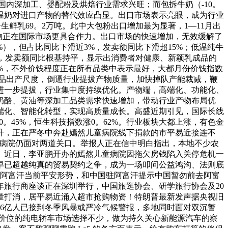
出国内深加工、婴配粉及烘焙行业需求兴旺；而包拆牛奶（-10。
奶、低温奶对进口产物的替代效应凸显。出口市场表示亮眼，成为行业
折合生鲜乳69。2万吨。此中大包粉出口增加最为显著，1—11月出
产物正在国际市场更具合作力。出口市场的快速增加，无效缓解了
%），但占比同比下滑近3%，发卖额同比下滑超15%；低温纯牛
拔，发卖额同比根基持平，显示出消费者对健康、新颖乳成品的
1%，不外价钱程度正在所有品类中表示最好，大都月份价钱指数
成品出产尺度，倒逼行业提拔产物质量，加快掉队产能裁减，鞭
进一步提拔，行业集中度持续优化。产物端，高端化、功能化、
奶酪、黄油等深加工品类需求快速增加，带动行业产物布局优
端化、智能化转型，实现高质量成长。高盛近期引见，国际长线
涨0。45%，恒生科技指数涨0。62%。行业板块大都上涨，有色金
升，正在严冬中奔赴嫣然儿童病院线下捐款的市平易近接连不
童病院仍面对两道关口。举报人正在信中明白指出，本地不少农
。近日，李亚鹏开办的嫣然儿童病院因拖欠房钱陷入关停危机一
葛，早已超越纯真的贸易契约之争，成为一场叩问公益鸿沟、法则底
于阿富汗当前平安形势，和中国驻阿富汗提示中国暂勿前去阿富
6年旅行商座谈正在深圳举行，中国旅逛协会、研学旅行协会及20
量打消，居平易近涌入超市抢购物资！特朗普最新发声据央视旧
。6亿人已接到冬季风暴或严冷气候警报，多地同时面对双沉警
万价位的纯电轿车市场选择不少，做为持久关心新能源汽车的察