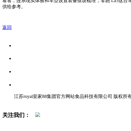
看者，连系现实体验和车型设置装备摆设梳理，零跑 La5这台
供给参考。
返回
关于我们
食品安全资讯
食品安全知识
联系我们
江苏royal皇家88集团官方网站食品科技有限公司 版权所
网站地图
关注我们：