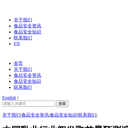
关于我们
食品安全资讯
食品安全知识
联系我们
EN
首页
关于我们
食品安全资讯
食品安全知识
联系我们
English
|
关于我们
|
食品安全资讯
|
食品安全知识
|
联系我们
|