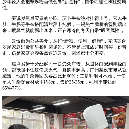
少年轻人会把螺蛳粉当做会餐“新选择”，自带话题性和社交属
性。
要说岁尾最应景的小吃，萝卜牛杂绝对排得上号。它以牛
肚、牛肠等牛杂搭配清甜萝卜炖煮，一锅热气腾腾的煲刚端出
来，喷鼻气就能飘出20米，正在寒冷的冬天自带“吸客属性”。
云饺做为公共美食，从打“新颖、便利、健康”，完满契合
岁尾家庭消费和早餐刚需场景。不管是上班族赶时间买一份带
走，仍是家庭会餐备点速冻云饺，需求都十分不变。
焦点劣势十分凸起：一是受众广谱，从退休白叟到年轻白
领，都抵挡不住这份炊火气，复购率超高，广州某夜市摊从就
透露，他的牛杂摊回头客占比超60%；二是利润可不雅，一份
单人牛杂煲食材成本约8元，售价25-35元，毛利率能达到
65%-77%。