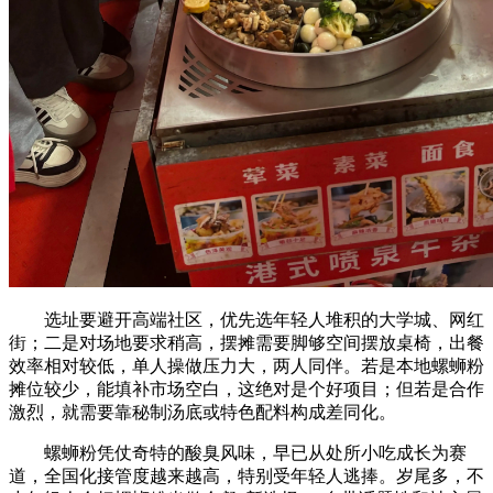
选址要避开高端社区，优先选年轻人堆积的大学城、网红
街；二是对场地要求稍高，摆摊需要脚够空间摆放桌椅，出餐
效率相对较低，单人操做压力大，两人同伴。若是本地螺蛳粉
摊位较少，能填补市场空白，这绝对是个好项目；但若是合作
激烈，就需要靠秘制汤底或特色配料构成差同化。
螺蛳粉凭仗奇特的酸臭风味，早已从处所小吃成长为赛
道，全国化接管度越来越高，特别受年轻人逃捧。岁尾多，不