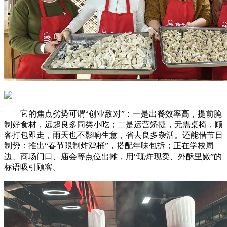
它的焦点劣势可谓“创业敌对”：一是出餐效率高，提前腌
制好食材，远超良多同类小吃；二是运营矫捷，无需桌椅，顾
客打包即走，雨天也不影响生意，省去良多杂活。还能借节日
制势：推出“春节限制炸鸡桶”，搭配年味包拆；正在学校周
边、商场门口、庙会等点位出摊，用“现炸现卖、外酥里嫩”的
标语吸引顾客。