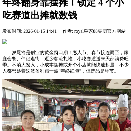
年终翻身靠摆摊！锁定 4 个小
吃赛道出摊就数钱
发布时间: 2026-01-15 14:41 作者: royal皇家88集团官方网站
岁尾恰是创业的黄金窗口期！恋人节、春节接连而至，家
庭会餐、伴侣逛街、返乡客流扎堆，小吃赛道送来天然消费旺
季。不消大投入，小成本摆摊或开个小店就能快速起量，不少
人都想趁着这波盈利赔一波“年终红包”，但选品是环节。