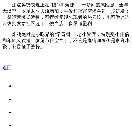
焦点劣势表现正在“稳”和“矫捷”：一是刚需属性强，全年
无淡季，岁尾返村夫流增加，早餐和夜宵需求会进一步迸发；
二是运营模式矫捷，可摆摊卖现包现煮的热云饺，也可做速冻
云饺批发给社区超市、便当店，多渠道盈利。
炸鸡绝对是小吃界的“常青树”，老小皆宜，特别受小伴侣
和年轻人欢送，岁尾节日空气下，不管是逛街加餐仍是家庭小
聚，都是抢手选择。
返回
关于我们
食品安全资讯
食品安全知识
联系我们